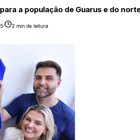
para a população de Guarus e do nort
25
·
2
min de leitura