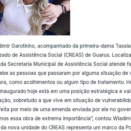
adimir Garotinho, acompanhado da primeira-dama Tassian
izado de Assistência Social (CREAS) de Guarus. Localiz
a Secretaria Municipal de Assistência Social atende fa
cebe as pessoas que passaram por alguma situação de vi
itura, como acolhimentos ou algum tipo de tratamento
 inaugurado hoje está em uma posição estratégica e va
ação, sobretudo a que vive em situação de vulnerabil
oi feita por meio de uma emenda enviada por ele no gov
mos essa obra de extrema importância”, contou Wladimir
o da nova unidade do CREAS representa um marco da Pol