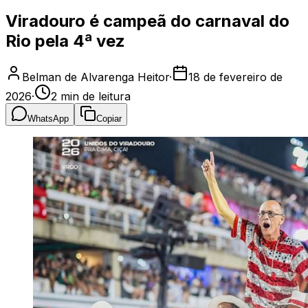
Viradouro é campeã do carnaval do
Rio pela 4ª vez
Belman de Alvarenga Heitor
·
18 de fevereiro de
2026
·
2
min de leitura
WhatsApp
Copiar