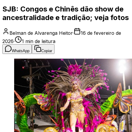
SJB: Congos e Chinês dão show de
ancestralidade e tradição; veja fotos
Belman de Alvarenga Heitor
·
16 de fevereiro de
2026
·
1
min de leitura
WhatsApp
Copiar