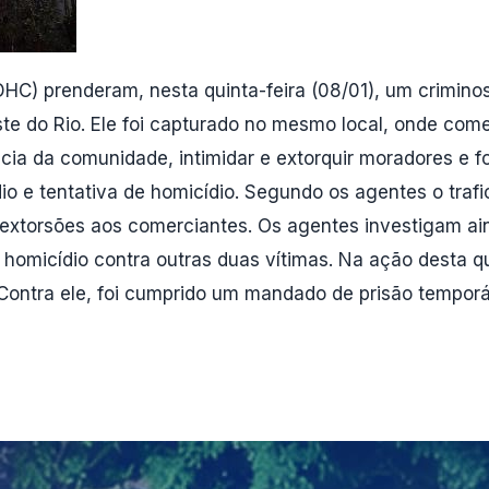
 (DHC) prenderam, nesta quinta-feira (08/01), um crimin
 do Rio. Ele foi capturado no mesmo local, onde comet
ncia da comunidade, intimidar e extorquir moradores e f
ídio e tentativa de homicídio. Segundo os agentes o tra
xtorsões aos comerciantes. Os agentes investigam ain
 homicídio contra outras duas vítimas. Na ação desta qui
ontra ele, foi cumprido um mandado de prisão temporár