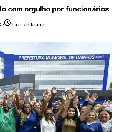
o com orgulho por funcionários
25
·
1
min de leitura