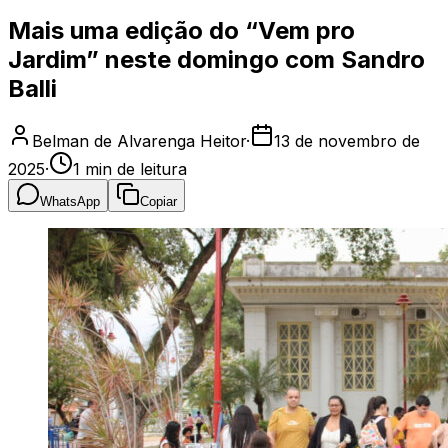
Mais uma edição do “Vem pro
Jardim” neste domingo com Sandro
Balli
Belman de Alvarenga Heitor
·
13 de novembro de
2025
·
1
min de leitura
WhatsApp
Copiar