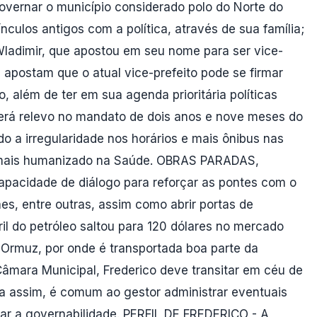
governar o município considerado polo do Norte do
nculos antigos com a política, através de sua família;
m Wladimir, que apostou em seu nome para ser vice-
 apostam que o atual vice-prefeito pode se firmar
, além de ter em sua agenda prioritária políticas
 terá relevo no mandato de dois anos e nove meses do
o a irregularidade nos horários e mais ônibus nas
to mais humanizado na Saúde. OBRAS PARADAS,
apacidade de diálogo para reforçar as pontes com o
s, entre outras, assim como abrir portas de
ril do petróleo saltou para 120 dólares no mercado
 Ormuz, por onde é transportada boa parte da
mara Municipal, Frederico deve transitar em céu de
da assim, é comum ao gestor administrar eventuais
ar a governabilidade. PERFIL DE FREDERICO - A