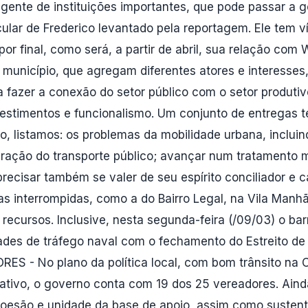
rigente de instituições importantes, que pode passar a 
cular de Frederico levantado pela reportagem. Ele tem ví
por final, como será, a partir de abril, sua relação co
 município, que agregam diferentes atores e interesses,
a fazer a conexão do setor público com o setor produtivo
nvestimentos e funcionalismo. Um conjunto de entregas
, listamos: os problemas da mobilidade urbana, incluind
tegração do transporte público; avançar num tratamen
isar também se valer de seu espírito conciliador e c
 interrompidas, como a do Bairro Legal, na Vila Manhãe
 recursos. Inclusive, nesta segunda-feira (/09/03) o bar
dades de tráfego naval com o fechamento do Estreito de
- No plano da política local, com bom trânsito na Câ
lativo, o governo conta com 19 dos 25 vereadores. Ain
coesão e unidade da base de apoio, assim como sustent