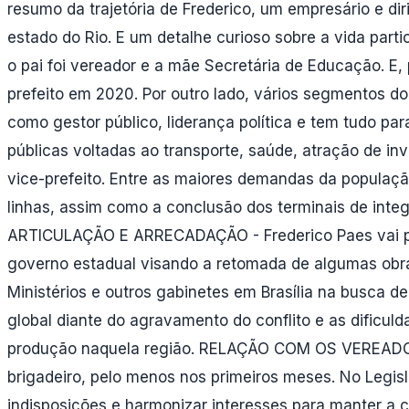
resumo da trajetória de Frederico, um empresário e di
estado do Rio. E um detalhe curioso sobre a vida parti
o pai foi vereador e a mãe Secretária de Educação. E, 
prefeito em 2020. Por outro lado, vários segmentos do
como gestor público, liderança política e tem tudo par
públicas voltadas ao transporte, saúde, atração de i
vice-prefeito. Entre as maiores demandas da população
linhas, assim como a conclusão dos terminais de in
ARTICULAÇÃO E ARRECADAÇÃO - Frederico Paes vai prec
governo estadual visando a retomada de algumas obras
Ministérios e outros gabinetes em Brasília na busca de
global diante do agravamento do conflito e as dificul
produção naquela região. RELAÇÃO COM OS VEREADORES 
brigadeiro, pelo menos nos primeiros meses. No Legis
indisposições e harmonizar interesses para manter a 