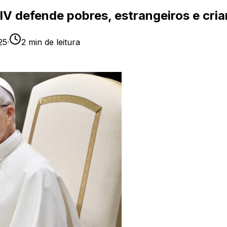
IV defende pobres, estrangeiros e cri
25
·
2
min de leitura