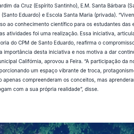
Jardim da Cruz (Espírito Santinho), ⁠E.M. Santa Bárbara (S
nto (Santo Eduardo) e ⁠Escola Santa Maria (privada). “V
sso ao conhecimento científico para os estudantes das
 atividades foi uma realização. Essa iniciativa, articu
etoria do CPM de Santo Eduardo, reafirma o compromiss
importância desta iniciativa e nos motiva a dar continu
nicipal Califórnia, aprovou a Feira. “A participação da 
porcionando um espaço vibrante de troca, protagonismo
ão apenas compreenderam os conceitos, mas aprenderam
ogam com a sua própria realidade”, disse.