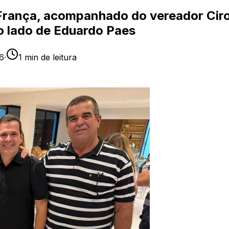
to França, acompanhado do vereador Ci
ao lado de Eduardo Paes
26
·
1
min de leitura