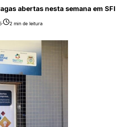
vagas abertas nesta semana em SFI
5
·
2
min de leitura