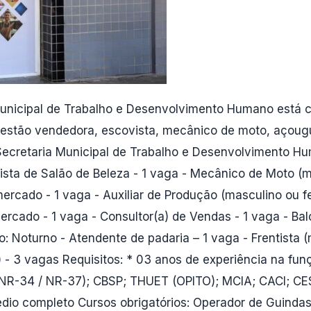
unicipal de Trabalho e Desenvolvimento Humano está c
 estão vendedora, escovista, mecânico de moto, açougu
Secretaria Municipal de Trabalho e Desenvolvimento Hu
ovista de Salão de Beleza - 1 vaga - Mecânico de Moto 
rcado - 1 vaga - Auxiliar de Produção (masculino ou fem
ercado - 1 vaga - Consultor(a) de Vendas - 1 vaga - Bal
: Noturno - Atendente de padaria – 1 vaga - Frentista (
no) - 3 vagas Requisitos: * 03 anos de experiência na f
g (NR-34 / NR-37); CBSP; THUET (OPITO); MCIA; CACI; C
édio completo Cursos obrigatórios: Operador de Guinda