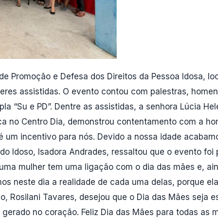
e Promoção e Defesa dos Direitos da Pessoa Idosa, loc
res assistidas. O evento contou com palestras, homenag
pla “Su e PD”. Dentre as assistidas, a senhora Lúcia H
ica no Centro Dia, demonstrou contentamento com a ho
é um incentivo para nós. Devido a nossa idade acabam
ia do Idoso, Isadora Andrades, ressaltou que o evento f
a uma mulher tem uma ligação com o dia das mães e, ai
os neste dia a realidade de cada uma delas, porque ela
so, Rosilani Tavares, desejou que o Dia das Mães seja e
u gerado no coração. Feliz Dia das Mães para todas as